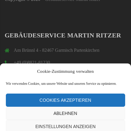
GEBÄUDESERVICE MARTIN RITZER
Am Brünnl 4 - 82467 Garmisch Partenkirchen
+49 (0)8821-81230
Cookie-Zustimmung verwalten
ritzer@bitzer-gap.de
Wir verwenden Cookies, um unsere Website und unseren Service zu optimieren.
COOKIES AKZEPTIEREN
ABLEHNEN
EINSTELLUNGEN ANZEIGEN
Stolz präsentiert von WordPress
|
Theme:
Sydney
by aThemes.