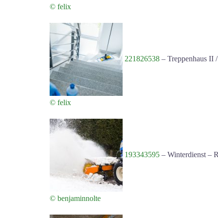
© felix
221826538
–
Treppenhaus II / 
© felix
193343595
–
Winterdienst –
© benjaminnolte