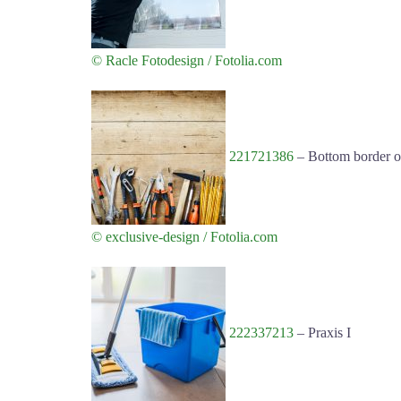
© Racle Fotodesign / Fotolia.com
221721386
–
Bottom border of
© exclusive-design / Fotolia.com
222337213
–
Praxis I