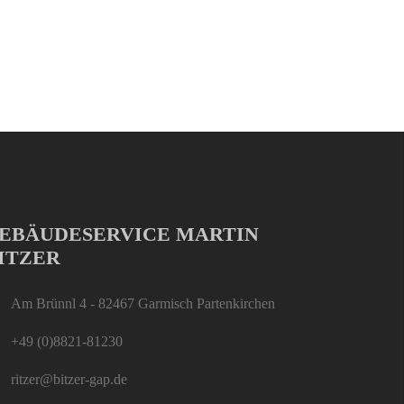
EBÄUDESERVICE MARTIN
ITZER
Am Brünnl 4 - 82467 Garmisch Partenkirchen
+49 (0)8821-81230
ritzer@bitzer-gap.de