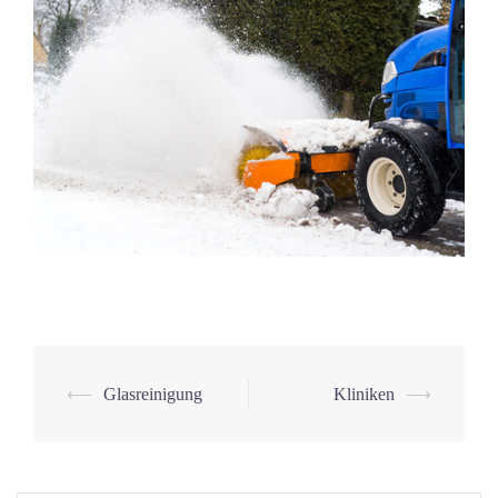
Beitrags-
⟵
Glasreinigung
Kliniken
⟶
Navigation