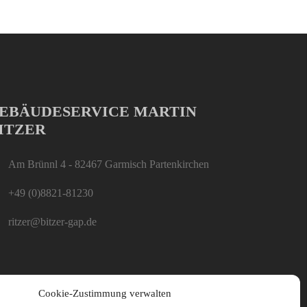
EBÄUDESERVICE MARTIN
ITZER
Am Brünnl 4 - 82467 Garmisch Partenkirchen
+49 (0)8821-81230
ritzer@bitzer-gap.de
Cookie-Zustimmung verwalten